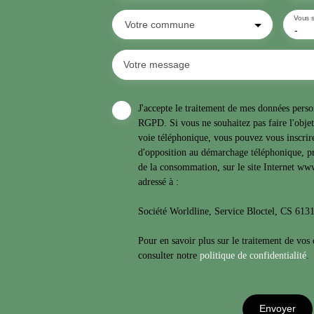
Vous s
Votre commune
-
Votre message
J'accepte le traitement de mes données per
RGPD. Si vous ne souhaitez pas faire l'obje
voie téléphonique, vous pouvez vous inscrire
d'opposition au démarchage téléphonique, pr
de la consommation, sur le site Internet www
adressé à :
Société Worldline, Service Bloctel, CS 6
Pour en savoir plus sur le traitement de vos
consulter notre
politique de confidentialité
.
Envoyer