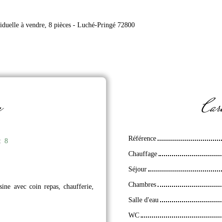
iduelle à vendre, 8 pièces - Luché-Pringé 72800
n
Cara
Référence
:
8
Chauffage
Séjour
Chambres
sine avec coin repas, chaufferie,
Salle d'eau
WC