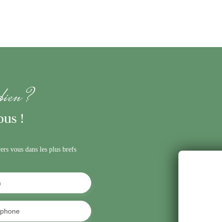
 bien ?
us !
ers vous dans les plus brefs
m
éphone