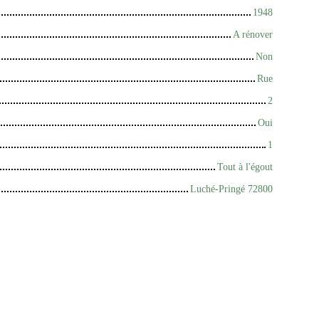
1948
A rénover
Non
Rue
2
Oui
1
Tout à l'égout
Luché-Pringé 72800