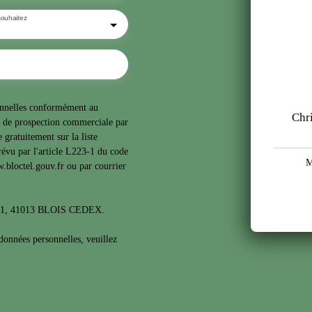
ouhaitez
sonnelles conformément au
Chr
t de prospection commerciale par
 gratuitement sur la liste
évu par l'article L223-1 du code
M
.bloctel.gouv.fr ou par courrier
1311, 41013 BLOIS CEDEX.
 données personnelles, veuillez