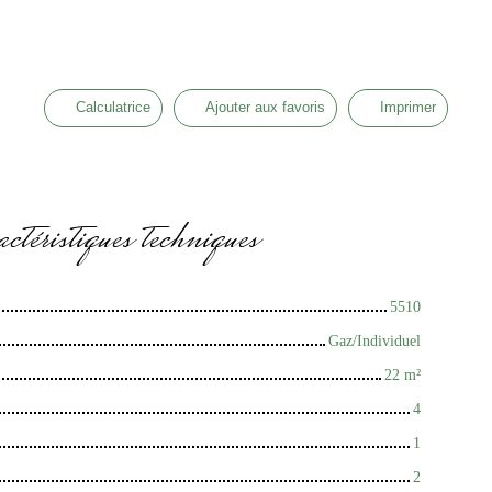
Calculatrice
Ajouter aux favoris
Imprimer
ctéristiques
techniques
5510
Gaz/Individuel
22
m²
4
1
2