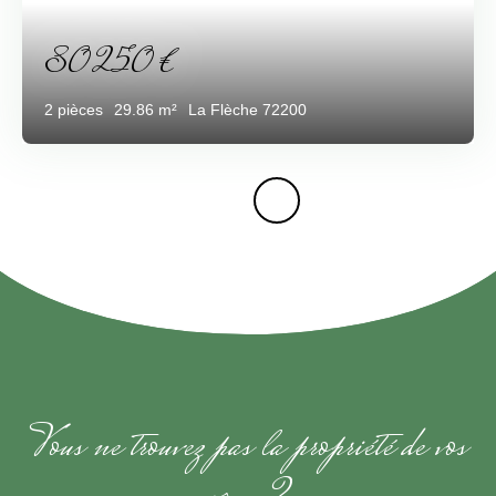
80 250
€
2
pièces
29.86
m²
La Flèche 72200
Vous ne trouvez pas la propriété de vos