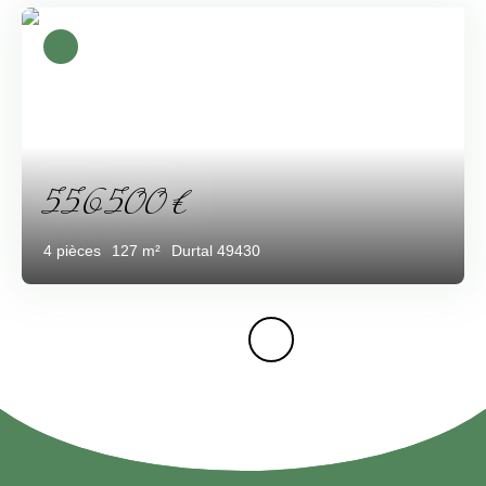
556 500
€
4
pièces
127
m²
Durtal 49430