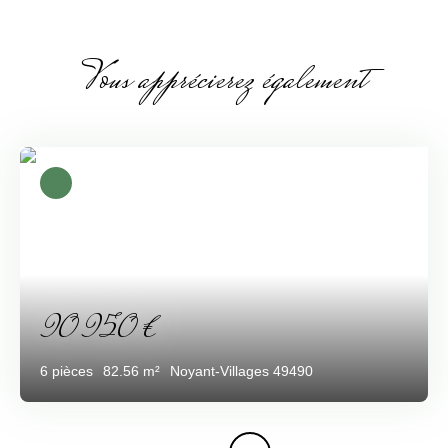
Vous apprécierez également
90 950
€
6
pièces
82.56
m²
Noyant-Villages 49490