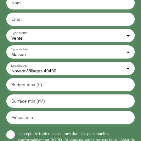
Nom
Email
Type d'offre
Vente
Type de bien
Maison
Localisation
Noyant-Villages 49490
Budget max (€)
Surface min (m²)
Pièces min
J'accepte le traitement de mes données personnelles
conformément au RGPD. Si vous ne souhaitez pas faire l'objet de