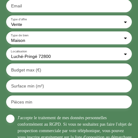
Email
Type d'offre
Vente
Type de bien
Maison
Localisation
Luché-Pringé 72800
Budget max (€)
Surface min (m²)
Pièces min
J'accepte le traitement de mes données personnelles
conformément au RGPD. Si vous ne souhaitez pas faire l'objet de
prospection commerciale par voie téléphonique, vous pouvez
vous inscrire gratuitement sur la liste d'opposition au démarchage