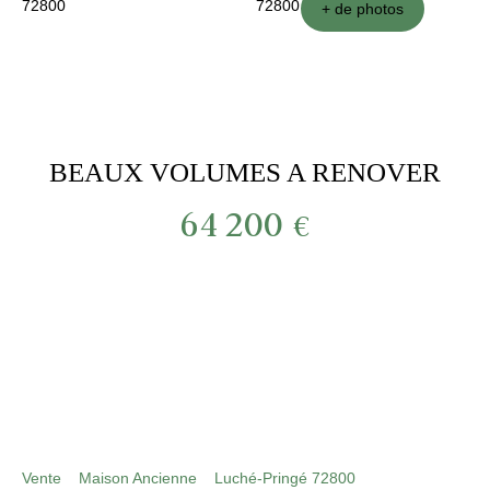
+ de photos
BEAUX VOLUMES A RENOVER
64 200
€
***product:référence***
Vente
Maison Ancienne
Luché-Pringé 72800