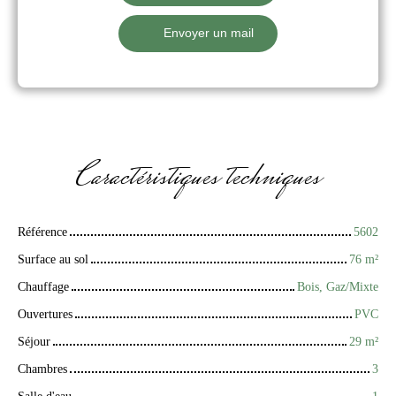
Envoyer un mail
Caractéristiques
techniques
Référence
5602
Surface au sol
76
m²
Chauffage
Bois, Gaz/Mixte
Ouvertures
PVC
Séjour
29
m²
Chambres
3
Salle d'eau
1