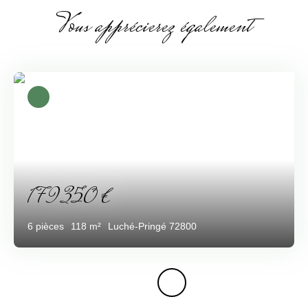
Vous apprécierez également
179 350
€
6
pièces
118
m²
Luché-Pringé 72800