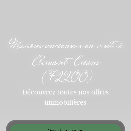
Maisons anciennes en vente à
Clermont-Créans
(72200)
Découvrez toutes nos offres
immobilières
Ouvrir la recherche