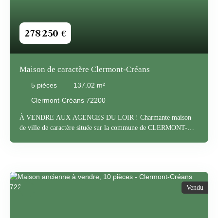
278 250
€
Maison de caractère Clermont-Créans
5
pièces
137.02
m²
Clermont-Créans 72200
À VENDRE AUX AGENCES DU LOIR ! Charmante maison
de ville de caractère située sur la commune de CLERMONT-
CREANS (72200), à 4 minutes de LA FLÈCHE (72200), où
vous pourrez profiter de toutes les commodités. D’une superficie
d’environ 137 m², cette propriété pleine d’histoire fait partie des
premières habitations édifiées sur la commune, datant du XVe
siècle. Au rez-de-chaussée, vous découvrirez une entrée
Vendu
desservant une cuisine A/E, ouverte sur la salle à manger, puis
un salon chaleureux avec poêle à bois dans la cheminée en tuffe,
ainsi qu’un dégagement et des WC séparés. À l’étage, un