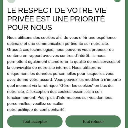
Type d'offre
LE RESPECT DE VOTRE VIE
Vente
PRIVÉE EST UNE PRIORITÉ
Type de bien
Maison Ancienne
POUR NOUS
Localisation
Nous utilisons des cookies afin de vous offrir une expérience
Clermont-Créans (72200)
optimale et une communication pertinente sur notre site.
Grace à ces technologies, nous pouvons vous proposer du
Budget max (€)
contenu en rapport avec vos centres d'intérêt. Ils nous
permettent également d'améliorer la qualité de nos services et
la convivialité de notre site internet. Nous utiliserons
Surface min (m²)
uniquement les données personnelles pour lesquelles vous
avez donné votre accord. Vous pouvez les modifier à n'importe
Pièces min
quel moment via la rubrique ″Gérer les cookies″ en bas de
notre site, à l'exception des cookies essentiels à son
J'accepte le traitement de mes données personnelles
fonctionnement. Pour plus d'informations sur vos données
conformément au RGPD. Si vous ne souhaitez pas faire l'objet de
personnelles, veuillez consulter
prospection commerciale par voie téléphonique, vous pouvez
notre politique de confidentialité
.
vous inscrire gratuitement sur la liste d'opposition au démarchage
téléphonique, prévu par l'article L223-1 du code de la
Tout accepter
Tout refuser
consommation, sur le site Internet www.bloctel.gouv.fr ou par