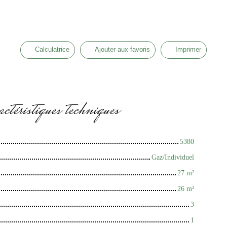
Calculatrice
Ajouter aux favoris
Imprimer
ctéristiques
techniques
5380
Gaz/Individuel
27
m²
26
m²
3
1