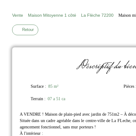
Vente
Maison Mitoyenne 1 côté
La Flèche 72200
Maison mi
Retour
Descriptif
du bie
Surface
:
85
m²
Pièces
Terrain
:
07 a 51 ca
A VENDRE ! Maison de plain-pied avec jardin de 751m2 – À découv
Située dans un cadre agréable dans le centre-ville de La FLeche, c
agencement fonctionnel, sans mur porteurs !
À l'intérieur :