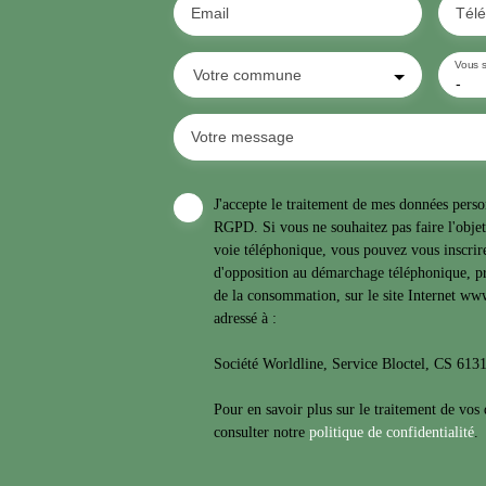
Email
Tél
Vous s
Votre commune
-
Votre message
J'accepte le traitement de mes données per
RGPD. Si vous ne souhaitez pas faire l'obje
voie téléphonique, vous pouvez vous inscrire
d'opposition au démarchage téléphonique, pr
de la consommation, sur le site Internet www
adressé à :
Société Worldline, Service Bloctel, CS 6
Pour en savoir plus sur le traitement de vos
consulter notre
politique de confidentialité
.