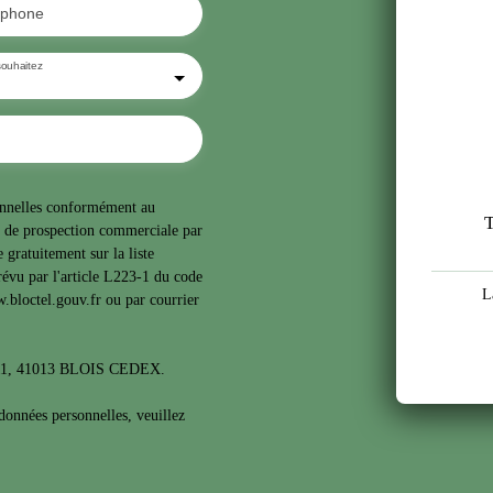
éphone
ouhaitez
sonnelles conformément au
t de prospection commerciale par
 gratuitement sur la liste
évu par l'article L223-1 du code
L
.bloctel.gouv.fr ou par courrier
1311, 41013 BLOIS CEDEX.
 données personnelles, veuillez