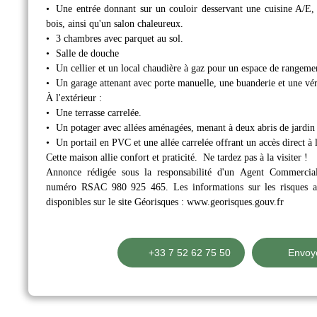
Une entrée donnant sur un couloir desservant une cuisine A/E, 
bois, ainsi qu'un salon chaleureux.
3 chambres avec parquet au sol.
Salle de douche
Un cellier et un local chaudière à gaz pour un espace de rangeme
Un garage attenant avec porte manuelle, une buanderie et une vé
À l'extérieur :
Une terrasse carrelée.
Un potager avec allées aménagées, menant à deux abris de jardin 
Un portail en PVC et une allée carrelée offrant un accès direct à 
Cette maison allie confort et praticité. Ne tardez pas à la visiter !
Annonce rédigée sous la responsabilité d'un Agent Commer
numéro RSAC 980 925 465. Les informations sur les risques au
disponibles sur le site Géorisques : www.georisques.gouv.fr
+33 7 52 62 75 50
Envoye