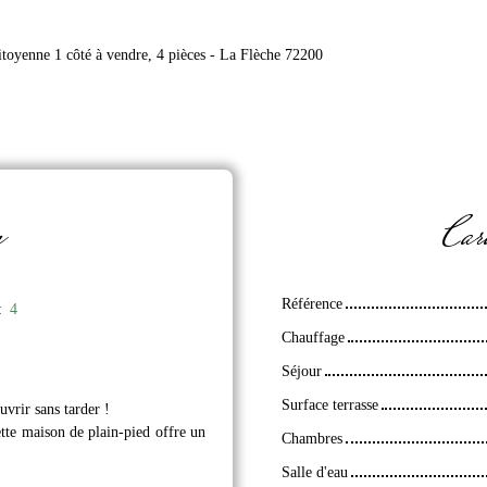
toyenne 1 côté à vendre, 4 pièces - La Flèche 72200
n
Cara
Référence
:
4
Chauffage
Séjour
Surface terrasse
rir sans tarder !
ette maison de plain-pied offre un
Chambres
Salle d'eau