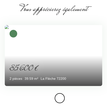
Vous apprécierez également
85 600
€
2
pièces
39.59
m²
La Flèche 72200