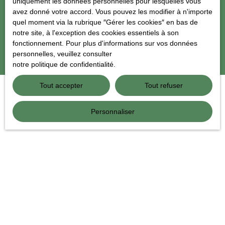
uniquement les données personnelles pour lesquelles vous
avez donné votre accord. Vous pouvez les modifier à n'importe
quel moment via la rubrique ″Gérer les cookies″ en bas de
Recevoir des annonces
notre site, à l'exception des cookies essentiels à son
fonctionnement. Pour plus d'informations sur vos données
personnelles, veuillez consulter
notre politique de confidentialité
.
Tout accepter
Tout refuser
Personnaliser
JE RECHERCHE UN BIEN
Vente maison individuelle La Flèche (72200)
Vente maison ancienne Baugé-en-Anjou (49150)
Vente maison ancienne Noyant-Villages (49490)
Vente maison mitoyenne 1 côté Le Lude (72800)
Vente maison individuelle Mansigné (72510)
Vente maison individuelle Luché-Pringé (72800)