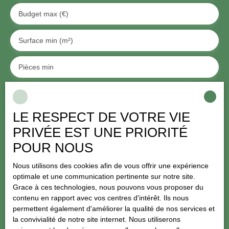
Budget max (€)
Surface min (m²)
Pièces min
J'accepte le traitement de mes données personnelles
conformément au RGPD. Si vous ne souhaitez pas faire l'objet de
LE RESPECT DE VOTRE VIE
prospection commerciale par voie téléphonique, vous pouvez
vous inscrire gratuitement sur la liste d'opposition au démarchage
PRIVÉE EST UNE PRIORITÉ
téléphonique, prévu par l'article L223-1 du code de la
POUR NOUS
consommation, sur le site Internet www.bloctel.gouv.fr ou par
courrier adressé à :
Nous utilisons des cookies afin de vous offrir une expérience
optimale et une communication pertinente sur notre site.
Société Worldline, Service Bloctel, CS 61311, 41013 BLOIS
Grace à ces technologies, nous pouvons vous proposer du
CEDEX.
contenu en rapport avec vos centres d'intérêt. Ils nous
permettent également d'améliorer la qualité de nos services et
Pour en savoir plus sur le traitement de vos données personnelles,
la convivialité de notre site internet. Nous utiliserons
veuillez consulter notre
politique de confidentialité
.