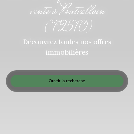
vente à Pontvallain
(72510)
Découvrez toutes nos offres
immobilières
Ouvrir la recherche
Type d'offre
Vente
Type de bien
Maison Mitoyenne 2 côtés
Localisation