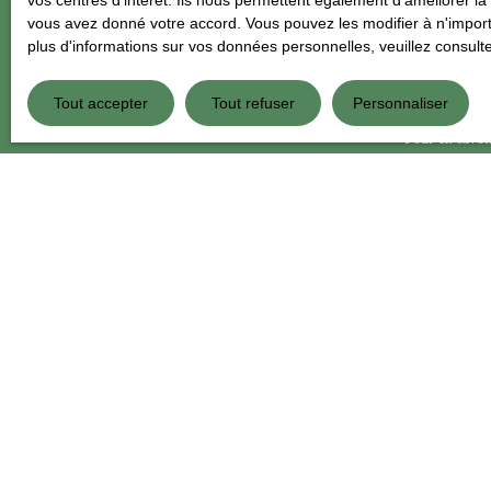
vos centres d'intérêt. Ils nous permettent également d'améliorer la 
d'opposition 
vous avez donné votre accord. Vous pouvez les modifier à n'importe
Internet www.b
plus d'informations sur vos données personnelles, veuillez consult
Société Worl
Tout accepter
Tout refuser
Personnaliser
Pour en savoir
confidentialit
JE RECHERCHE UN BIEN
Vente maison individuelle La Flèche (72200)