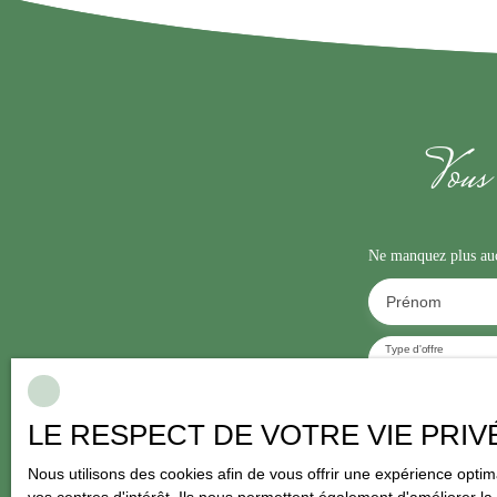
desservant trois grandes chambres2e étage
: palier et
deux chambres supplémentairesAnnexes
: buanderie,
cave, cabanon de jardin, WC extérieur, garage, puits,
maisonnette en préfabriquéChauffage au gaz de
ville, prévoir quelques travaux de rafraîchissement.
Implantée sur un terrain de
2 025 m², cette propriété
Vous 
offre de
nombreuses opportunités d’aménagement. Un
bien rare, à fort potentiel de valorisation, contactez-
nous dès maintenant
pour en savoir plus ou
programmer une visite !
Annonce rédigée sous la
responsabilité d'un Agent Commercial, Isabela
Ne manquez plus aucu
ALMEIDA, Tél : 06. 67. 51. 10. 96 sous le numéro
RSAC 954010633 Angers. Les informations sur les
Prénom
risques auxquels ce bien est exposé sont disponibles sur
le site Géorisques : www. georisques. gouv. fr
Les
Type d'offre
informations sur les risques auxquels ce bien est exposé
Vente
sont disponibles sur le site
Géorisques
Budget max (€)
LE RESPECT DE VOTRE VIE PRIV
J'accepte le 
Nous utilisons des cookies afin de vous offrir une expérience opt
l'objet de pro