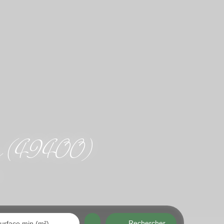
umur (49400)
Rechercher
urface min (m²)