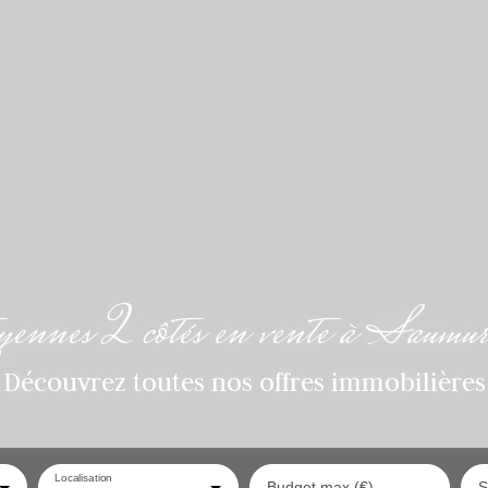
oyennes 2 côtés en vente à Sa
Découvrez toutes nos offres immobilières
Localisation
Budget max (€)
S