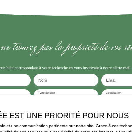
ne trouvez pas la propriété de vos r
n bien correspondant à votre recherche en vous inscrivant à notre alerte mail 
Nom
Email
Type de bien
Localisation
Maison Mitoyenne 2 côtés
Saumur (494
Surface min (m²)
Pièces min
ÉE EST UNE PRIORITÉ POUR NOUS
traitement de mes données personnelles conformément au RGPD. Si vous ne souha
imale et une communication pertinente sur notre site. Grace à ces tec
spection commerciale par voie téléphonique, vous pouvez vous inscrire gratuitem