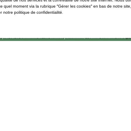
qualité de nos services et la convivialité de notre site internet. Nous 
au démarchage téléphonique, prévu par l'article L223-1 du code de la consommat
 quel moment via la rubrique ″Gérer les cookies″ en bas de notre site,
loctel.gouv.fr ou par courrier adressé à :
er
notre politique de confidentialité
.
dline, Service Bloctel, CS 61311, 41013 BLOIS CEDEX.
 plus sur le traitement de vos données personnelles, veuillez consulter notre
po
é
.
Recevoir des annonces
JE SUIS PROPRIÉTAIRE
Estimez votre bien