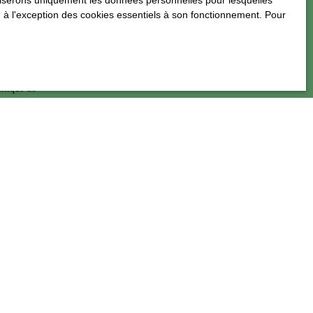
utiliserons uniquement les données personnelles pour lesquelles
ion, sur le site
 à l'exception des cookies essentiels à son fonctionnement. Pour
litique de
INFORMATIONS
Recrutement