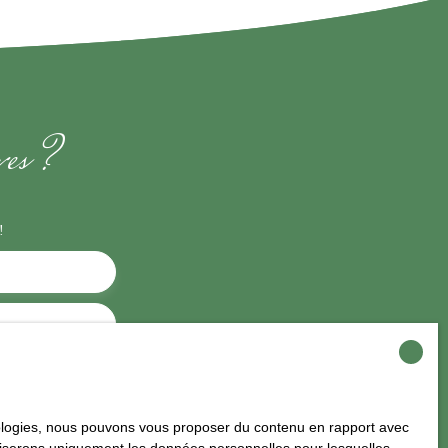
êves ?
!
00)
itez pas faire
hnologies, nous pouvons vous proposer du contenu en rapport avec
ent sur la liste