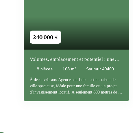
240 000
€
Volumes, emplacement et potentiel : une
opportunité à saisir !
8
pièces
163
m²
Saumur 49400
À découvrir aux Agences du Loir :
cette
maison de
ville spacieuse, idéale pour une
famille
ou un
projet
d’investissement locatif. À seulement
800 mètres de la
gare
et
2 kilomètres du centre-ville, elle profite
d’un
emplacement privilégié, alliant calme et
proximité des commodités. Le bien se compose comme
suit :Rez-de-chaussée
: entrée, salon avec cheminée,
salle à manger, cuisine, chambre avec cheminée,
couloir, salle d’eau avec WC1er étage
: palier