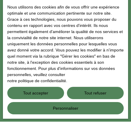
J'accepte le traitement de mes données personnelles
Nous utilisons des cookies afin de vous offrir une expérience
conformément au RGPD. Si vous ne souhaitez pas faire l'objet de
optimale et une communication pertinente sur notre site.
prospection commerciale par voie téléphonique, vous pouvez
Grace à ces technologies, nous pouvons vous proposer du
vous inscrire gratuitement sur la liste d'opposition au démarchage
contenu en rapport avec vos centres d'intérêt. Ils nous
téléphonique, prévu par l'article L223-1 du code de la
permettent également d'améliorer la qualité de nos services et
consommation, sur le site Internet www.bloctel.gouv.fr ou par
la convivialité de notre site internet. Nous utiliserons
courrier adressé à :
uniquement les données personnelles pour lesquelles vous
avez donné votre accord. Vous pouvez les modifier à n'importe
Société Worldline, Service Bloctel, CS 61311, 41013 BLOIS
quel moment via la rubrique ″Gérer les cookies″ en bas de
CEDEX.
notre site, à l'exception des cookies essentiels à son
fonctionnement. Pour plus d'informations sur vos données
Pour en savoir plus sur le traitement de vos données personnelles,
personnelles, veuillez consulter
veuillez consulter notre
politique de confidentialité
.
notre politique de confidentialité
.
Tout accepter
Tout refuser
Recevoir des annonces
Personnaliser