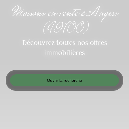
Maisons en vente à Angers
(49100)
Découvrez toutes nos offres
immobilières
Ouvrir la recherche
Type d'offre
Vente
Type de bien
Maison
Localisation