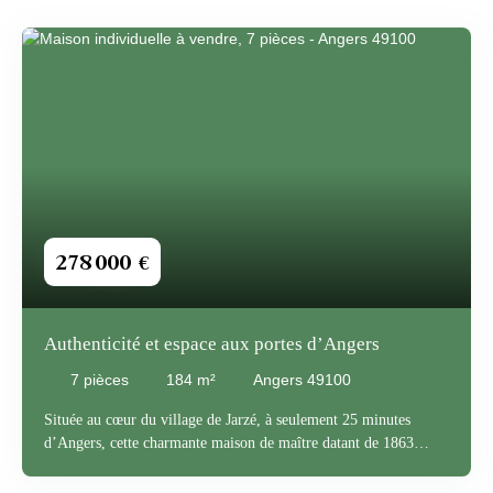
278 000
€
Authenticité et espace aux portes d’Angers
7
pièces
184
m²
Angers 49100
Située au cœur du village de Jarzé, à seulement 25 minutes
d’Angers, cette charmante maison de maître datant de 1863
saura vous séduire par son cachet et son authenticité. Au rez-de-
chaussée, une belle entrée avec carreaux de ciment anciens et