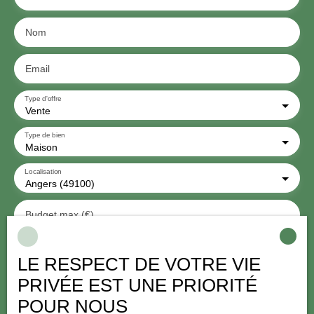
Nom
Email
Type d'offre
Vente
Type de bien
Maison
Localisation
Angers (49100)
Budget max (€)
Surface min (m²)
LE RESPECT DE VOTRE VIE
PRIVÉE EST UNE PRIORITÉ
Pièces min
POUR NOUS