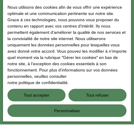
J'accepte le traitement de mes données personnelles
Nous utilisons des cookies afin de vous offrir une expérience
conformément au RGPD. Si vous ne souhaitez pas faire l'objet de
optimale et une communication pertinente sur notre site.
prospection commerciale par voie téléphonique, vous pouvez
Grace à ces technologies, nous pouvons vous proposer du
vous inscrire gratuitement sur la liste d'opposition au démarchage
contenu en rapport avec vos centres d'intérêt. Ils nous
téléphonique, prévu par l'article L223-1 du code de la
permettent également d'améliorer la qualité de nos services et
consommation, sur le site Internet www.bloctel.gouv.fr ou par
la convivialité de notre site internet. Nous utiliserons
courrier adressé à :
uniquement les données personnelles pour lesquelles vous
avez donné votre accord. Vous pouvez les modifier à n'importe
Société Worldline, Service Bloctel, CS 61311, 41013 BLOIS
quel moment via la rubrique ″Gérer les cookies″ en bas de
CEDEX.
notre site, à l'exception des cookies essentiels à son
fonctionnement. Pour plus d'informations sur vos données
Pour en savoir plus sur le traitement de vos données personnelles,
personnelles, veuillez consulter
veuillez consulter notre
politique de confidentialité
.
notre politique de confidentialité
.
Tout accepter
Tout refuser
Recevoir des annonces
Personnaliser