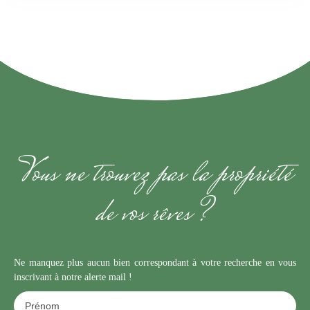
A l'étage : 3 belles chambres, salle de bain et WC. 2ème étage
aménageable. Grande terrasse sur agréable jardin paysagé. Jolie
dépendance et une cave. Annonce rédigée sous la responsabilité
d'un Agent Commercial, Gaëtan MAGDELEINE, sous le
numéro RSAC 953 426 855. Les informations sur les risques
auxquels ce bien est exposé sont disponibles sur le site
Géorisques : www. georisques. gouv. fr
Vous ne trouvez pas la propriété
de vos rêves ?
Ne manquez plus aucun bien correspondant à votre recherche en vous
inscrivant à notre alerte mail !
Prénom