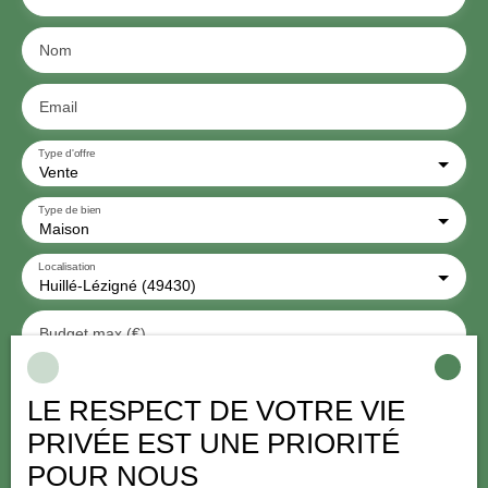
Nom
Email
Type d'offre
Vente
Type de bien
Maison
Localisation
Huillé-Lézigné (49430)
Budget max (€)
Surface min (m²)
LE RESPECT DE VOTRE VIE
PRIVÉE EST UNE PRIORITÉ
Pièces min
POUR NOUS