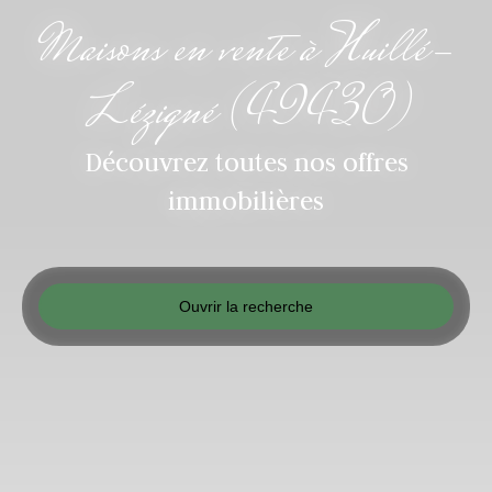
Maisons en vente à Huillé-
Lézigné (49430)
Découvrez toutes nos offres
immobilières
Ouvrir la recherche
Type d'offre
Vente
Type de bien
Maison
Localisation