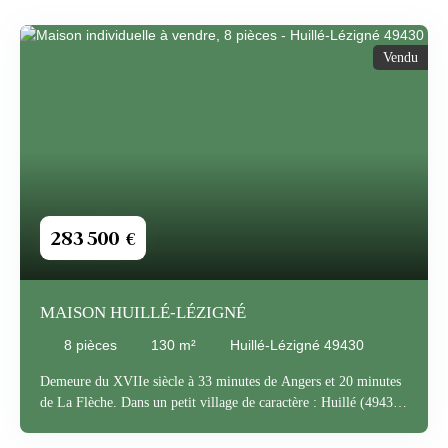
Vendu
283 500
€
MAISON HUILLÉ-LÉZIGNÉ
8
pièces
130
m²
Huillé-Lézigné 49430
Demeure du XVIIe siècle à 33 minutes de Angers et 20 minutes
de La Flèche. Dans un petit village de caractère : Huillé (49430)
Cette bâtisse sur 470 m² de terrain comprend : entrée sur belles
réceptions, vaste cuisine, arrière cuisine, salle de douche et WC.